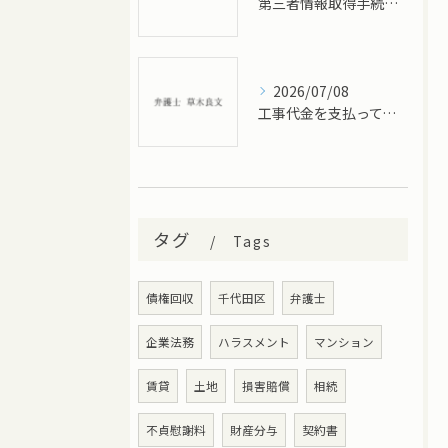
第三者情報取得手続とは？－財産調査を進めるための制度－
2026/07/08
工事代金を支払ってもらえない場合の対処法｜建設会社・工務店が知っておくべき債権回収の流れ
タグ
Tags
債権回収
千代田区
弁護士
企業法務
ハラスメント
マンション
賃貸
土地
損害賠償
相続
不貞慰謝料
財産分与
契約書